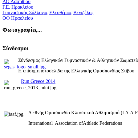
ΑΟ Λασηθίου
Γ.Ε. Ηρακλείου
Γυμναστικός Σύλλογος Ελευθέριος Βενιζέλος
ΟΦ Ηρακλείου
Φωτογραφίες...
Σύνδεσμοι
Σύνδεσμος Ελληνικών Γυμναστικών & Αθλητικών Σωματεί
Η επίσημη ιστοσελίδα της Ελληνικής Ομοσπονδίας Στίβου
Run Greece 2014
Διεθνής Ομοσπονδία Κλασσικού Αθλητισμού (I.A.A.F.
International Association ofAthletic Federations