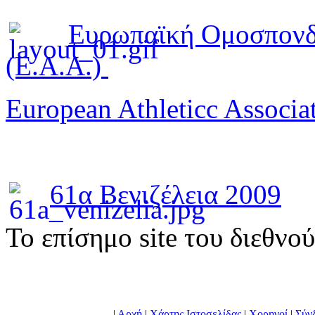
Ευρωπαϊκή Ομοσπονδ
(E.A.A.)
European Athleticc Associa
61α Βενιζέλεια 2009
To επίσημο site του διεθνο
|
Αρχή
|
Χάρτης Ιστοσελίδας
|
Χορηγοί
|
Σύν