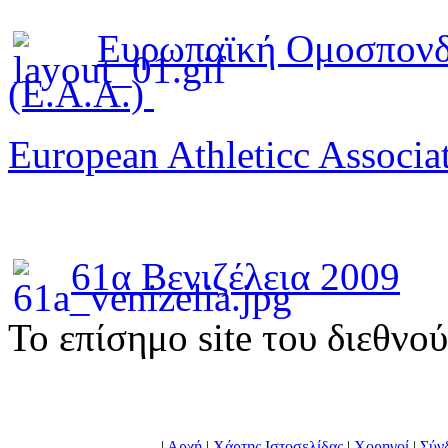
Ευρωπαϊκή Ομοσπονδ
(E.A.A.)
European Athleticc Associa
61α Βενιζέλεια 2009
To επίσημο site του διεθνο
|
Αρχή
|
Χάρτης Ιστοσελίδας
|
Χορηγοί
|
Σύν