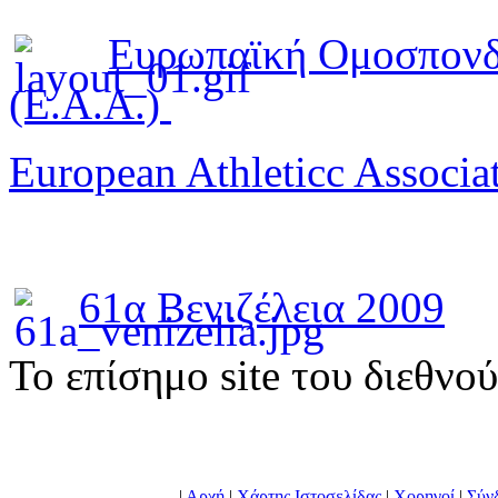
Ευρωπαϊκή Ομοσπονδ
(E.A.A.)
European Athleticc Associa
61α Βενιζέλεια 2009
To επίσημο site του διεθνο
|
Αρχή
|
Χάρτης Ιστοσελίδας
|
Χορηγοί
|
Σύν