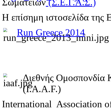
Σωματείων
(Σ.Ε.Γ.Α.Σ.)
Η επίσημη ιστοσελίδα της 
Run Greece 2014
Διεθνής Ομοσπονδία 
(I.A.A.F.)
International Association o