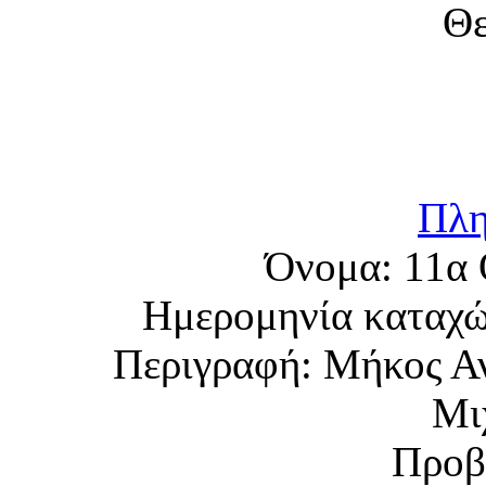
Πλη
Όνομα:
11α 
Ημερομηνία καταχ
Περιγραφή:
Μήκος Αν
Μι
Προβ