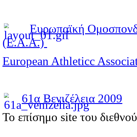
Ευρωπαϊκή Ομοσπονδ
(E.A.A.)
European Athleticc Associa
61α Βενιζέλεια 2009
To επίσημο site του διεθνο