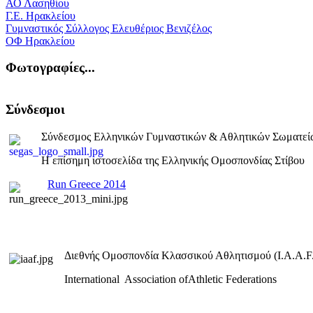
ΑΟ Λασηθίου
Γ.Ε. Ηρακλείου
Γυμναστικός Σύλλογος Ελευθέριος Βενιζέλος
ΟΦ Ηρακλείου
Φωτογραφίες...
Σύνδεσμοι
Σύνδεσμος Ελληνικών Γυμναστικών & Αθλητικών Σωματεί
Η επίσημη ιστοσελίδα της Ελληνικής Ομοσπονδίας Στίβου
Run Greece 2014
Διεθνής Ομοσπονδία Κλασσικού Αθλητισμού (I.A.A.F.
International Association ofAthletic Federations