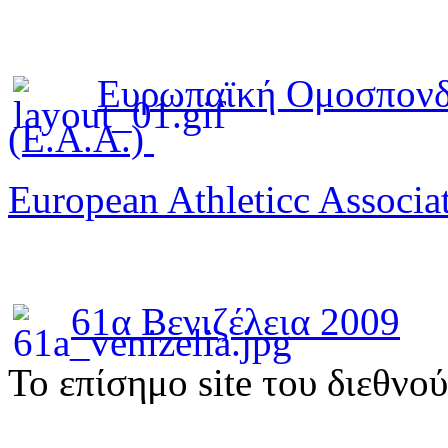
Ευρωπαϊκή Ομοσπονδ
(E.A.A.)
European Athleticc Associa
61α Βενιζέλεια 2009
To επίσημο site του διεθνο