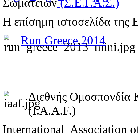
Σωματείων
(Σ.Ε.Γ.Α.Σ.)
Η επίσημη ιστοσελίδα της 
Run Greece 2014
Διεθνής Ομοσπονδία 
(I.A.A.F.)
International Association o