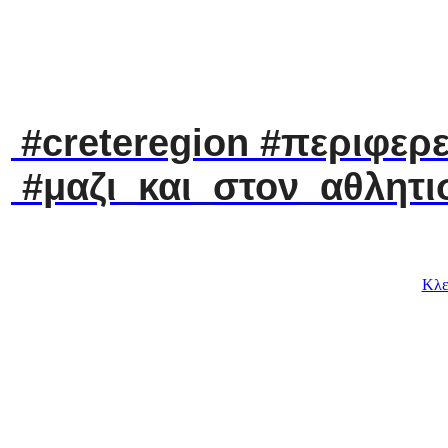
#
creteregion
#περιφερε
#μαζι_και_στον_αθλητι
Κλε